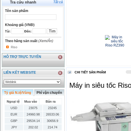
Tra cứu nhanh
Tất cả
Tên sản phẩm
Khoảng giá (VNĐ)
Từ:
Đến:
Theo hãng sản xuất
(Xem/Ẩn)
Riso
HỖ TRỢ TRỰC TUYẾN
LIÊN KẾT WEBSITE
CHI TIẾT SẢN PHẨM
Máy in siêu tốc Ris
Tỷ giá N.tệ/Vàng
Phí vận chuyển
Ngoại tệ
Mua vào
Bán ra
USD
23075
23245
EUR
24960.98
26533.06
GBP
29534.14
30656.9
JPY
202.02
214.74