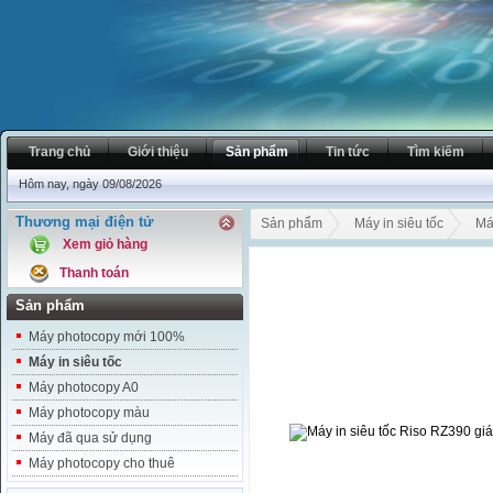
Trang chủ
Giới thiệu
Sản phẩm
Tin tức
Tìm kiếm
Hôm nay, ngày 09/08/2026
Thương mại điện tử
Sản phẩm
Máy in siêu tốc
Má
Xem giỏ hàng
Thanh toán
Sản phẩm
Máy photocopy mới 100%
Máy in siêu tốc
Máy photocopy A0
Máy photocopy màu
Máy đã qua sử dụng
Máy photocopy cho thuê