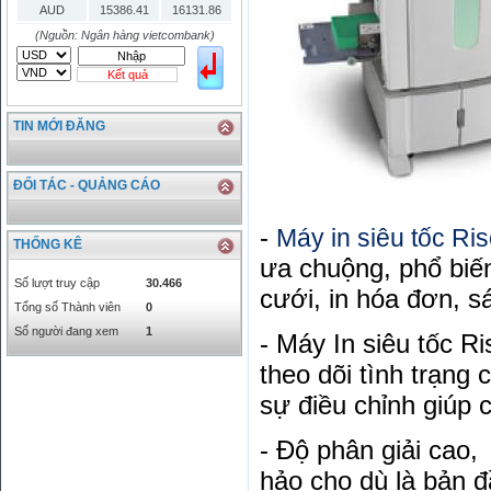
AUD
15386.41
16131.86
HKD
2906.04
3028.6
(Nguồn: Ngân hàng vietcombank)
SGD
16755.29
17427.08
Kết quả
THB
666.2
786.99
CAD
17223.74
18058.21
TIN MỚI ĐĂNG
CHF
23161.62
24283.77
DKK
0
3531.88
INR
0
340.14
ĐỐI TÁC - QUẢNG CÁO
KRW
18.01
21.12
KWD
0
79758.97
-
Máy in siêu tốc Ri
THỐNG KÊ
MYR
0
5808.39
ưa chuộng, phổ biến
NOK
0
2658.47
Số lượt truy cập
30.466
cưới, in hóa đơn, s
RMB
3272
1
Tổng số Thành viên
0
RUB
0
418.79
Số người đang xem
1
- Máy In siêu tốc R
SAR
0
6457
theo dõi tình trạng
SEK
0
2503.05
sự điều chỉnh giúp 
- Độ phân giải cao,
hảo cho dù là bản đ