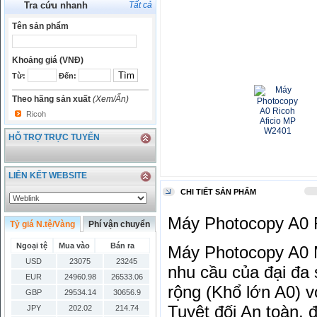
Tra cứu nhanh
Tất cả
Tên sản phẩm
Khoảng giá (VNĐ)
Từ:
Đến:
Theo hãng sản xuất
(Xem/Ẩn)
Ricoh
HỖ TRỢ TRỰC TUYẾN
LIÊN KẾT WEBSITE
CHI TIẾT SẢN PHẨM
Máy Photocopy A0 R
Tỷ giá N.tệ/Vàng
Phí vận chuyển
Ngoại tệ
Mua vào
Bán ra
Máy Photocopy A0 
USD
23075
23245
nhu cầu của đại đa 
EUR
24960.98
26533.06
rộng (Khổ lớn A0) v
GBP
29534.14
30656.9
Tuyệt đối An toàn, 
JPY
202.02
214.74