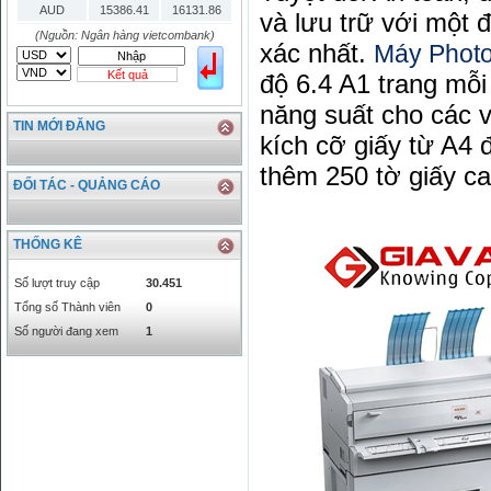
AUD
15386.41
16131.86
và lưu trữ với một 
HKD
2906.04
3028.6
(Nguồn: Ngân hàng vietcombank)
xác nhất.
Máy Phot
SGD
16755.29
17427.08
Kết quả
độ 6.4 A1 trang mỗi
THB
666.2
786.99
CAD
17223.74
18058.21
năng suất cho các v
TIN MỚI ĐĂNG
CHF
23161.62
24283.77
kích cỡ giấy từ A4 
DKK
0
3531.88
thêm 250 tờ giấy ca
INR
0
340.14
ĐỐI TÁC - QUẢNG CÁO
KRW
18.01
21.12
KWD
0
79758.97
THỐNG KÊ
MYR
0
5808.39
NOK
0
2658.47
Số lượt truy cập
30.451
RMB
3272
1
Tổng số Thành viên
0
RUB
0
418.79
Số người đang xem
1
SAR
0
6457
SEK
0
2503.05