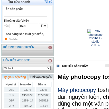
Tra cứu nhanh
Tất cả
Tên sản phẩm
Khoảng giá (VNĐ)
Từ:
Đến:
Theo hãng sản xuất
(Xem/Ẩn)
Toshiba
HỖ TRỢ TRỰC TUYẾN
LIÊN KẾT WEBSITE
CHI TIẾT SẢN PHẨM
Máy photocopy tos
Tỷ giá N.tệ/Vàng
Phí vận chuyển
Ngoại tệ
Mua vào
Bán ra
tosh
Máy photocopy
USD
23075
23245
đai, nguyên kiện, 
EUR
24960.98
26533.06
GBP
29534.14
30656.9
dùng cho một văn p
JPY
202.02
214.74