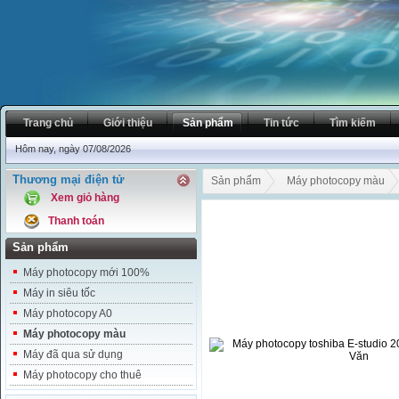
Trang chủ
Giới thiệu
Sản phẩm
Tin tức
Tìm kiếm
Hôm nay, ngày 07/08/2026
Thương mại điện tử
Sản phẩm
Máy photocopy màu
Xem giỏ hàng
Thanh toán
Sản phẩm
Máy photocopy mới 100%
Máy in siêu tốc
Máy photocopy A0
Máy photocopy màu
Máy đã qua sử dụng
Máy photocopy cho thuê