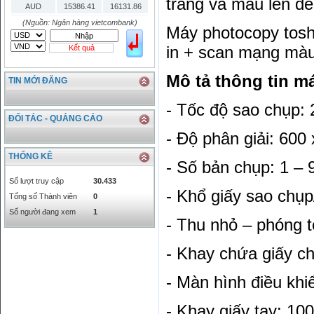
trắng và màu lên đế
AUD
15386.41
16131.86
HKD
2906.04
3028.6
(Nguồn: Ngân hàng vietcombank)
Máy photocopy tosh
SGD
16755.29
17427.08
in + scan mạng mà
Kết quả
THB
666.2
786.99
CAD
17223.74
18058.21
Mô tả thông tin m
TIN MỚI ĐĂNG
CHF
23161.62
24283.77
DKK
0
3531.88
- Tốc độ sao chụp:
INR
0
340.14
ĐỐI TÁC - QUẢNG CÁO
KRW
18.01
21.12
- Độ phân giải: 600 
KWD
0
79758.97
THỐNG KÊ
MYR
0
5808.39
- Số bản chụp: 1 – 
NOK
0
2658.47
Số lượt truy cập
30.433
- Khổ giấy sao chụp
RMB
3272
1
Tổng số Thành viên
0
RUB
0
418.79
Số người đang xem
1
- Thu nhỏ – phóng 
SAR
0
6457
SEK
0
2503.05
- Khay chứa giấy c
- Màn hình điều k
- Khay giấy tay: 100